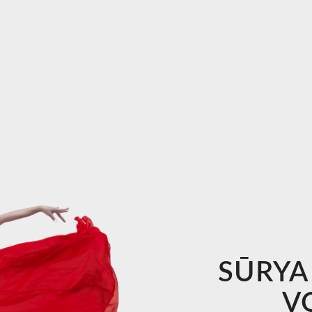
SŪRYA
V