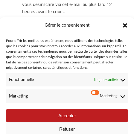
vous désinscrire via cet e-mail au plus tard 12
heures avant le cours.
.
COURS EN LIGNE
: Nous demandons à ce que les
Gérer le consentement
cours soient payés dans leur totalité avant le cours.
Nous nous réservons le droit de ne pas
Pour offrir les meilleures expériences, nous utilisons des technologies telles
communiquer les liens vers les cours en cas de non
que les cookies pour stocker et/ou accéder aux informations sur l'appareil. Le
paiement à l’heure du cours, ce même si vous y êtes
consentement à ces technologies nous permettra de traiter des données telles
que le comportement de navigation ou des identifiants uniques sur ce site. Le
inscrits. Nous contacter pour les modalités de
fait de ne pas consentir ou de retirer son consentement peut affecter
paiement.
négativement certaines caractéristiques et fonctions.
Fonctionnelle
Toujours activé
Marketing
Marketing
Cours collectifs (5 à 10
1 cours d'essais
10€
pers.)
Accepter
A l'unité
20€
Carte de 10 cours (3
150€
Refuser