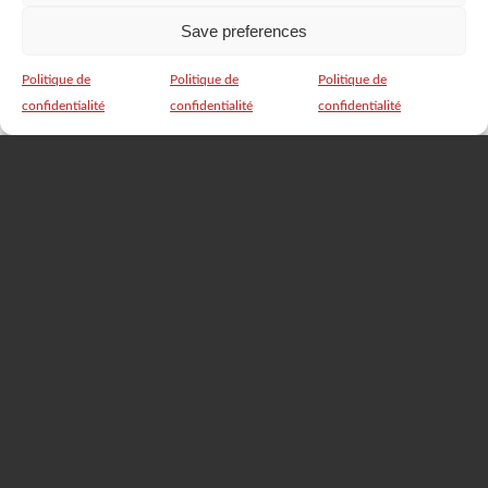
mois)
Save preferences
Carte de 20 cours (4
270€
mois)
Politique de
Politique de
Politique de
confidentialité
confidentialité
confidentialité
Cours Individuels – Au
A l’unité
60€
Studio
En binôme
45€/pers.
Cours Individuels – A
A l’unité
100€
domicile
En binôme
80€/pers.
Cours en Ligne
1 cours gratuit**
Gratuit
A l’unité
15€
Carte de 10 cours (3
120€
mois)